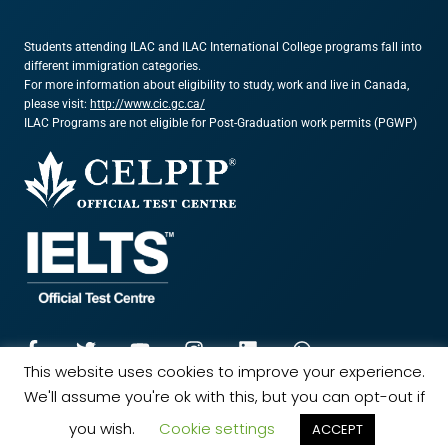
Students attending ILAC and ILAC International College programs fall into
different immigration categories.
For more information about eligibility to study, work and live in Canada,
please visit:
http://www.cic.gc.ca/
ILAC Programs are not eligible for Post-Graduation work permits (PGWP)
This website uses cookies to improve your experience.
We'll assume you're ok with this, but you can opt-out if
© 2024 ILAC. All rights reserved.
Marketing Powered by The Influence Agency
you wish.
Cookie settings
ACCEPT